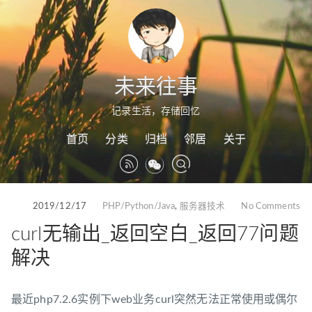
未来往事
记录生活，存储回忆
首页
分类
归档
邻居
关于
2019/12/17
PHP/Python/Java
,
服务器技术
No Comments
curl无输出_返回空白_返回77问题
解决
最近php7.2.6实例下web业务curl突然无法正常使用或偶尔