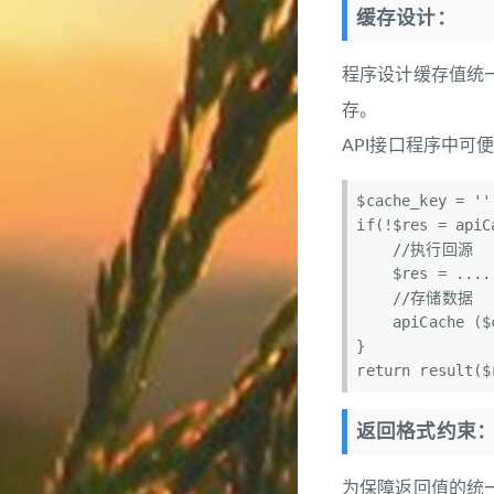
缓存设计：
程序设计缓存值统一继
存。
API接口程序中
$cache_key = 
if(!$res = apiC
    //执行回源

    $res = .........

    //存储数据

    apiCache ($cache_key, $this->cache, $res);

}

返回格式约束
为保障返回值的统一