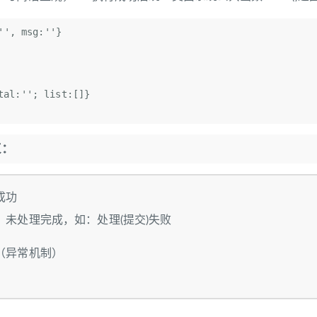
'', msg:''}

l:''; list:[]}

束：
成功
，未处理完成，如：处理(提交)失败
常（异常机制）