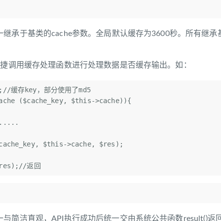
承于基类的cache参数。全局默认缓存为3600秒。所有继承基类
可便捷调用缓存处理函数进行处理数据是否缓存输出。如：
'';//缓存key，部分使用了md5

ache ($cache_key, $this->cache)){

：
与简洁直观，API执行成功后统一交由系统公共函数result()