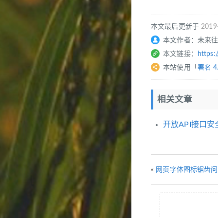
本文最后更新于
2019
本文作者：未来
本文链接：
https:
本站使用「
署名 4
相关文章
开放API接口安
«
网页字体图标锯齿问