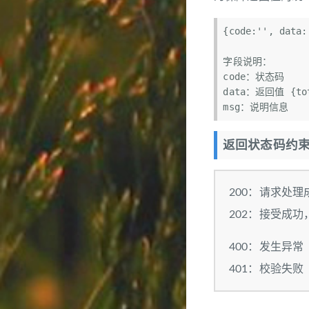
{code:'', data:
字段说明：

code：状态码

data：返回值 {tota
返回状态码约
200：请求处理
202：接受成功
400：发生异
401：校验失败