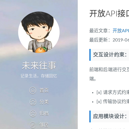
开放API
最近文章：
开放A
最后更新：2019-06-
交互设计约束
未来往事
前端和后端进行交互
记录生活，存储回忆
端。
首页
[x] 请求方式约
[x] 传输协议约
分类
归档
应用模块设计
邻居