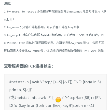
注意：
1. tw_reuse，tw_recycle 必须在客户端和服务端timestamps 开启时才管用（默
认打开）
2. tw_reuse 只对客户端起作用，开启后客户端在1s内回收
3. tw_recycle 对客户端和服务器同时起作用，开启后在 3.5*RTO 内回收，RT
O 200ms~ 120s 具体时间视网络状况。内网状况比tw_reuse 稍快，公网尤其
移动网络大多要比tw_reuse 慢，优点就是能够回收服务端的TIME_WAIT数量
查看服务器的TCP连接状态：
#netstat -n | awk '/^tcp/ {++S[$NF]} END {for(a in S)
print a, S[a]}'
(或#netstat -ntu|awk -F '[
+' '/^tcp/{arr[$8]++}EN
D{for(key in arr){print arr[key],key}}'|sort -rn -k1)