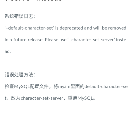
系统错误日志：
‘–default-character-set’ is deprecated and will be removed
in a future release. Please use ‘–character-set-server’ inste
ad.
错误处理方法：
检查MySQL配置文件，将my.ini里面的default-character-se
t，改为character-set-server，重启MySQL。