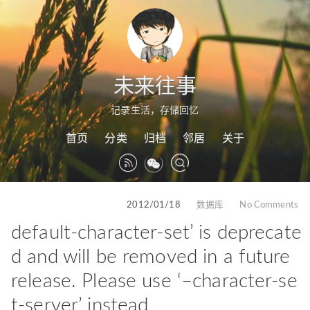
未来往事
记录生活，存储回忆
首页
分类
归档
邻居
关于
2012/01/18
数据库
No Comments
default-character-set’ is deprecate
d and will be removed in a future
release. Please use ‘–character-se
t-server’ instead