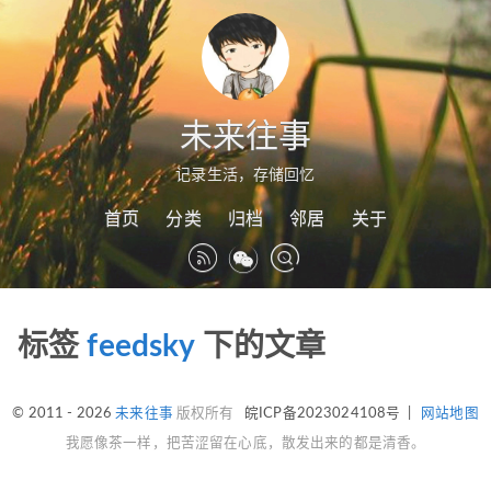
未来往事
记录生活，存储回忆
首页
分类
归档
邻居
关于
标签
feedsky
下的文章
© 2011 - 2026
未来往事
版权所有
皖ICP备2023024108号
|
网站地图
我愿像茶一样，把苦涩留在心底，散发出来的都是清香。