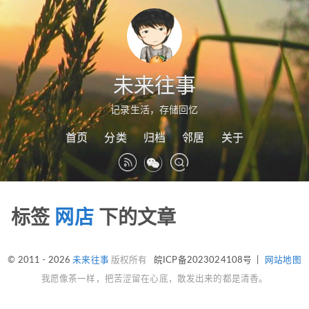
未来往事
记录生活，存储回忆
首页
分类
归档
邻居
关于
标签
网店
下的文章
© 2011 - 2026
未来往事
版权所有
皖ICP备2023024108号
|
网站地图
我愿像茶一样，把苦涩留在心底，散发出来的都是清香。