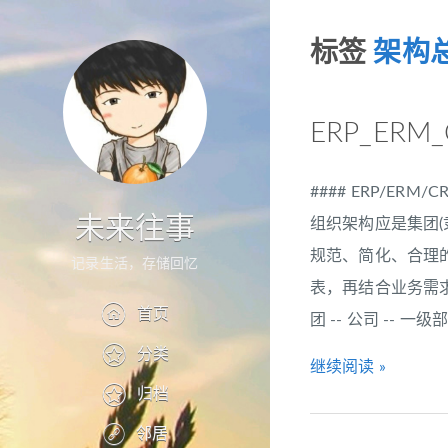
标签
架构
ERP_ER
#### ERP/E
未来往事
组织架构应是集团(
规范、简化、合理
记录生活，存储回忆
表，再结合业务需求
首页
团 -- 公司 -- 一级部
分类
继续阅读 »
归档
邻居