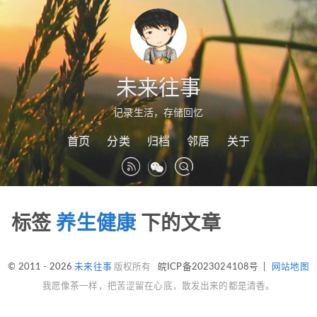
未来往事
记录生活，存储回忆
首页
分类
归档
邻居
关于
标签
养生健康
下的文章
© 2011 - 2026
未来往事
版权所有
皖ICP备2023024108号
|
网站地图
我愿像茶一样，把苦涩留在心底，散发出来的都是清香。