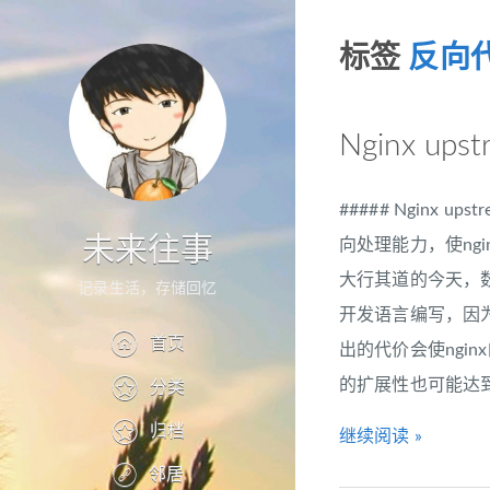
标签
反向
Nginx up
##### Nginx
未来往事
向处理能力，使n
大行其道的今天，
记录生活，存储回忆
开发语言编写，因
首页
出的代价会使ngi
的扩展性也可能达到
分类
归档
继续阅读 »
邻居