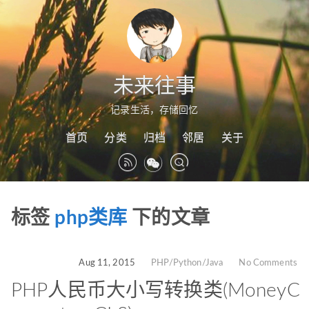
未来往事
记录生活，存储回忆
首页
分类
归档
邻居
关于
标签
php类库
下的文章
Aug 11, 2015
PHP/Python/Java
No Comments
PHP人民币大小写转换类(MoneyC