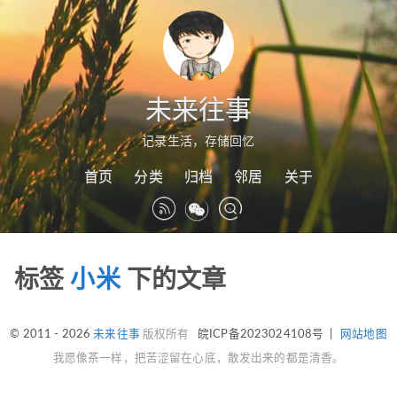
未来往事
记录生活，存储回忆
首页
分类
归档
邻居
关于
标签
小米
下的文章
© 2011 - 2026
未来往事
版权所有
皖ICP备2023024108号
|
网站地图
我愿像茶一样，把苦涩留在心底，散发出来的都是清香。