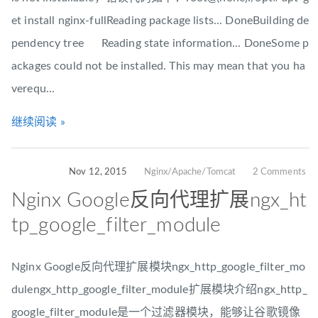
et install nginx-fullReading package lists... DoneBuilding de
pendency tree Reading state information... DoneSome p
ackages could not be installed. This may mean that you ha
verequ...
继续阅读 »
Nov 12, 2015
Nginx/Apache/Tomcat
2 Comments
Nginx Google反向代理扩展ngx_ht
tp_google_filter_module
Nginx Google反向代理扩展模块ngx_http_google_filter_mo
dulengx_http_google_filter_module扩展模块介绍ngx_http_
google_filter_module是一个过滤器模块，能够让谷歌镜像