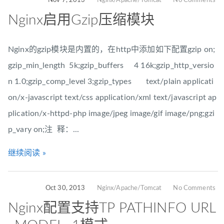
Nov 7, 2013
Nginx/Apache/Tomcat
No Comments
Nginx启用Gzip压缩模块
Nginx的gzip模块是内置的，在http中添加如下配置gzip on;
gzip_min_length 5k;gzip_buffers 4 16k;gzip_http_versio
n 1.0;gzip_comp_level 3;gzip_types text/plain applicati
on/x-javascript text/css application/xml text/javascript ap
plication/x-httpd-php image/jpeg image/gif image/png;gzi
p_vary on;注 释：...
继续阅读 »
Oct 30, 2013
Nginx/Apache/Tomcat
No Comments
Nginx配置支持TP PATHINFO URL