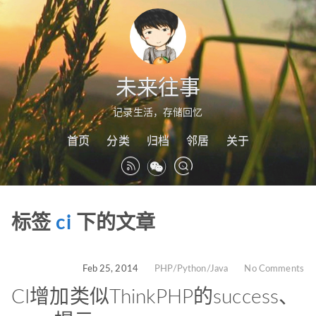
未来往事
记录生活，存储回忆
首页
分类
归档
邻居
关于
标签
ci
下的文章
Feb 25, 2014
PHP/Python/Java
No Comments
CI增加类似ThinkPHP的success、