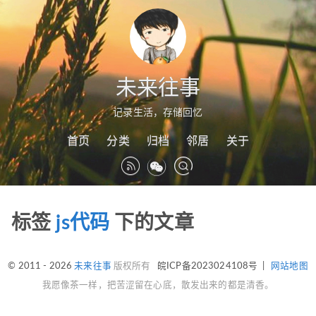
未来往事
记录生活，存储回忆
首页
分类
归档
邻居
关于
标签
js代码
下的文章
© 2011 - 2026
未来往事
版权所有
皖ICP备2023024108号
|
网站地图
我愿像茶一样，把苦涩留在心底，散发出来的都是清香。