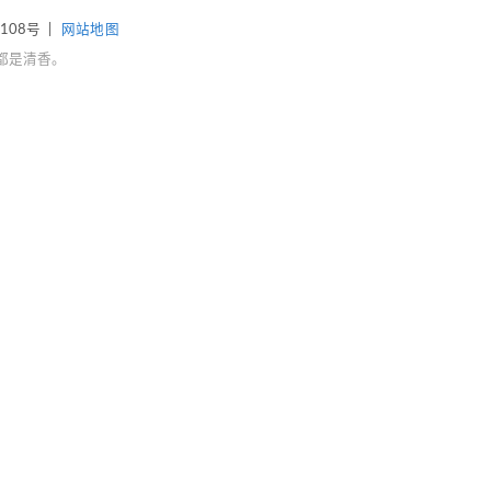
4108号
|
网站地图
都是清香。