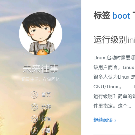
标签
boot
运行级别in
Linux 启动时
未来往事
级用户而言，Linu
很多人认为Linux
记录生活，存储回忆
GNU/Linux 
首页
运行级呢？简单的说
件里指定。这个...
分类
归档
继续阅读 »
邻居