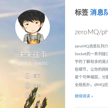
标签
消息
zeroMQ
zeroMQ消息队列
未来往事
Socket的一系列
字的了解较多的是点
记录生活，存储回忆
些细节，让你的网络
首页
是个可伸缩层，分
全局拓扑。ØMQ应
分类
归档
继续阅读 »
邻居