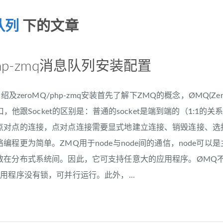
队列
下的文章
/php-zmq消息队列安装配置
介绍及zeroMQ/php-zmq安装首先了解下ZMQ的概念，ØMQ(Z
接口，他跟Socket的区别是：普通的socket是端到端的（1:1
对点的连接，点对点连接需要显式地建立连接、销毁连接、选择协
编程更为简单。ZMQ用于node与node间的通信，node可以
散在分布式系统间。因此，它可支持任意大的应用程序。ØMQ
用程序没有锁，可并行运行。此外，...