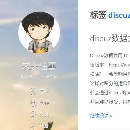
标签
dis
discuz
Discuz数据共用,
未来往事
新版本：https:/
扣除时，会影响用
记录生活，存储回忆
这样对积分的运营
首页
们会通过discuz
并且难以接受，用户
分类
归档
继续阅读 »
邻居