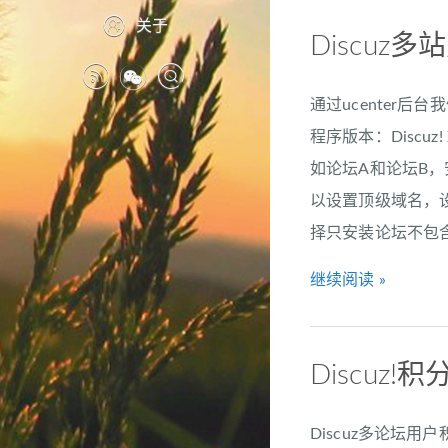
关于
Discuz
通过ucenter后
程序版本：Discuz! X
如论坛A和论坛B，
以设置顶级域名，设
择只安装论坛不包含UC，
继续阅读 »
Discu
Discuz多论坛用