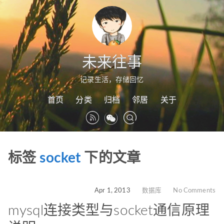
未来往事
记录生活，存储回忆
首页
分类
归档
邻居
关于
标签
socket
下的文章
Apr 1, 2013
数据库
No Comments
mysql连接类型与socket通信原理