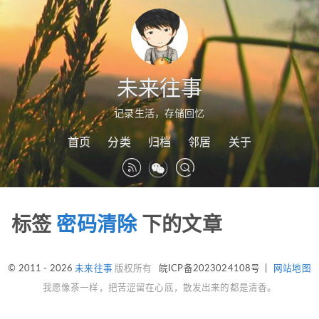
未来往事
记录生活，存储回忆
首页
分类
归档
邻居
关于
标签
密码清除
下的文章
© 2011 - 2026
未来往事
版权所有
皖ICP备2023024108号
|
网站地图
我愿像茶一样，把苦涩留在心底，散发出来的都是清香。