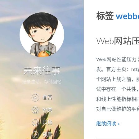
标签
webb
Web网站
Web网站性能压力 
未来往事
发。官方主页：http:
个网站上线之前，
记录生活，存储回忆
试中存在一个共性
首页
和线上性能指标相
对自己做维护的平台做
分类
归档
继续阅读 »
邻居