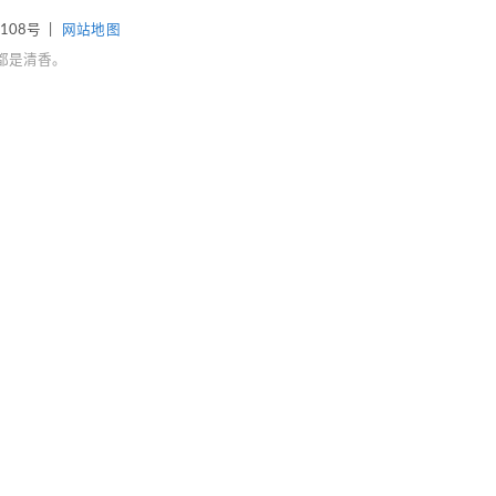
4108号
|
网站地图
都是清香。