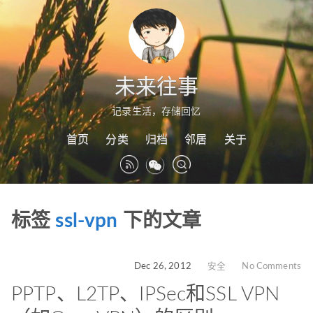
未来往事
记录生活，存储回忆
首页
分类
归档
邻居
关于
标签
ssl-vpn
下的文章
Dec 26, 2012
安全
No Comments
PPTP、L2TP、IPSec和SSL VPN