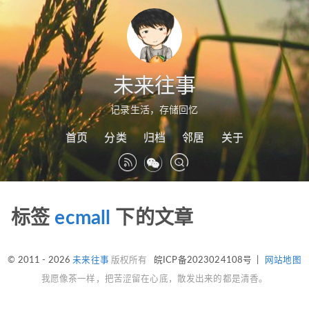
未来往事
记录生活，存储回忆
首页
分类
归档
邻居
关于
标签
ecmall
下的文章
© 2011 - 2026
未来往事
版权所有
皖ICP备2023024108号
|
网站地图
我愿像茶一样，把苦涩留在心底，散发出来的都是清香。