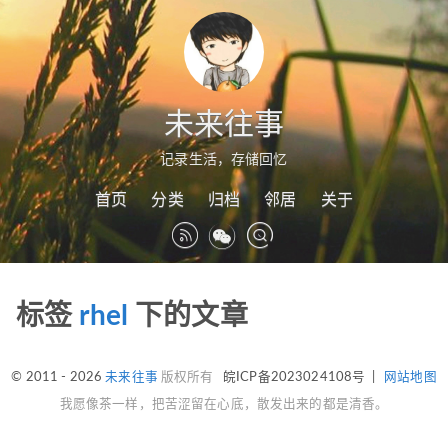
未来往事
记录生活，存储回忆
首页
分类
归档
邻居
关于
标签
rhel
下的文章
© 2011 - 2026
未来往事
版权所有
皖ICP备2023024108号
|
网站地图
我愿像茶一样，把苦涩留在心底，散发出来的都是清香。