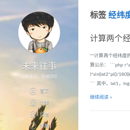
标签
经纬
计算两个经
**计算两个经纬度
未来往事
算公示： ```php r*arcco
)*sin(lat2*pi()/180)
记录生活，存储回忆
``` 其中，lat1
首页
继续阅读 »
分类
归档
邻居